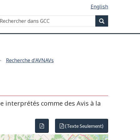
English
Recherche
echercher
Recherche
ans
CC
Recherche d'AVNAVs
re interprétés comme des Avis à la
(Texte Seulement)