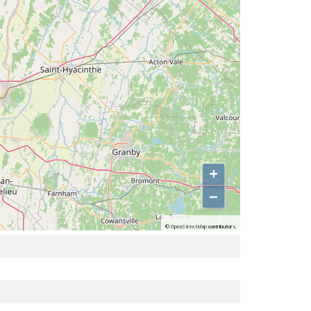
+
−
©
OpenStreetMap
contributors.