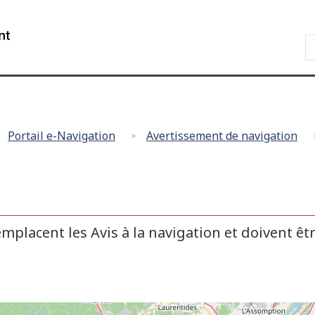
Passer
Passer
Passer
au
à
à
/
R
contenu
"À
la
Government
d
principal
propos
version
of
G
de
HTML
Canada
ce
simplifiée
site"
Portail e-Navigation
Avertissement de navigation
mplacent les Avis à la navigation et doivent êt