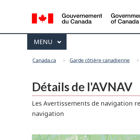
Sélection
de
la
langue
Menu
MENU
PRINCIPAL
You
Canada.ca
Garde côtière canadienne
are
here:
Détails de l'AVNAV
Les Avertissements de navigation re
navigation