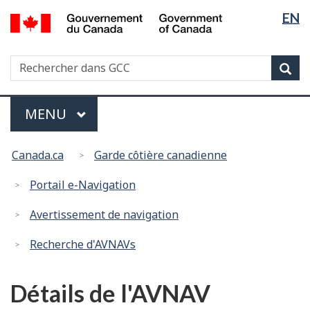
Sélectio
/
EN
Passer
Passer
Government
de
au
à
of
contenu
la
la
Canada
Recherche
Rechercher
principal
version
Rec
langue
dans
HTML
GCC
simplifiée
Menu
MENU
PRINCIPAL
You
Canada.ca
Garde côtière canadienne
are
here:
Portail e-Navigation
Avertissement de navigation
Recherche d'AVNAVs
Détails de l'AVNAV